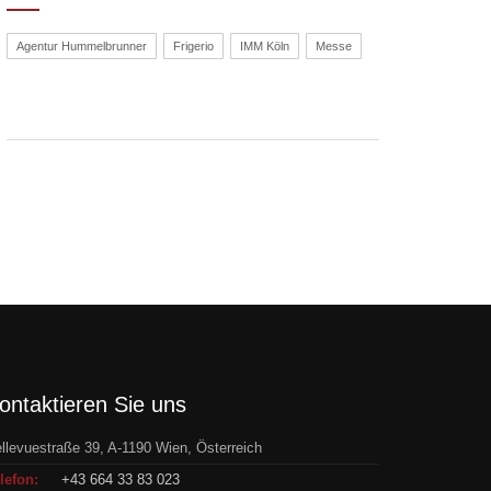
Agentur Hummelbrunner
Frigerio
IMM Köln
Messe
ontaktieren Sie uns
llevuestraße 39, A-1190 Wien, Österreich
lefon:
+43 664 33 83 023