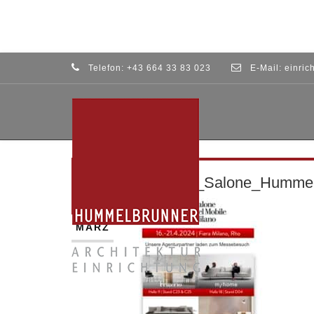
Telefon:
+43 664 33 83 023
E-Mail:
einric
Einladung_Salone_Hummel
30
MÄRZ