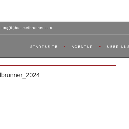
htung(ät)hummelbrunner.co.at
STARTSEITE
AGENTUR
ÜBER UN
brunner_2024