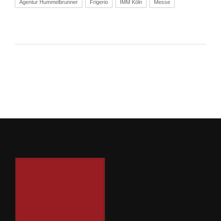
Agentur Hummelbrunner
Frigerio
IMM Köln
Messe