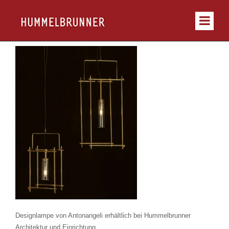
Designlampe von Antonangeli erhältlich bei Hummelbrunner
Architektur und Einrichtung