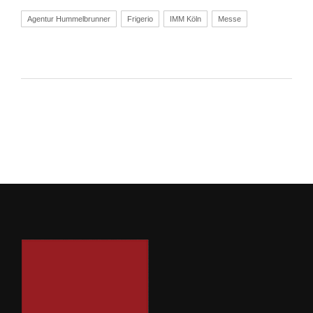
Agentur Hummelbrunner
Frigerio
IMM Köln
Messe