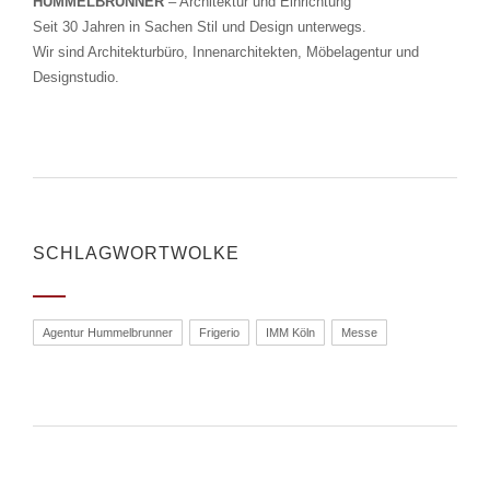
HUMMELBRUNNER
– Architektur und Einrichtung
Seit 30 Jahren in Sachen Stil und Design unterwegs.
Wir sind Architekturbüro, Innenarchitekten, Möbelagentur und
Designstudio.
SCHLAGWORTWOLKE
Agentur Hummelbrunner
Frigerio
IMM Köln
Messe