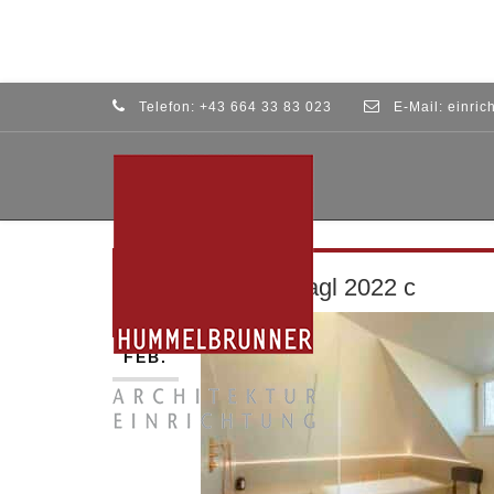
Telefon:
+43 664 33 83 023
E-Mail:
einric
01_(c)MNagl 2022 c
06
FEB.