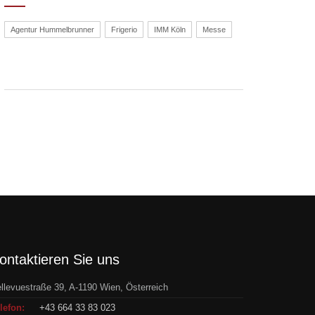
Agentur Hummelbrunner
Frigerio
IMM Köln
Messe
ontaktieren Sie uns
llevuestraße 39, A-1190 Wien, Österreich
lefon:
+43 664 33 83 023