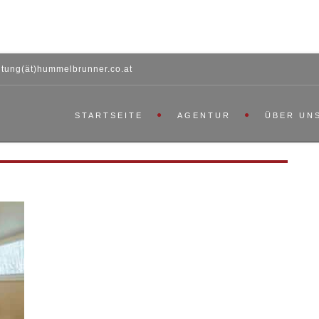
htung(ät)hummelbrunner.co.at
STARTSEITE
AGENTUR
ÜBER UN