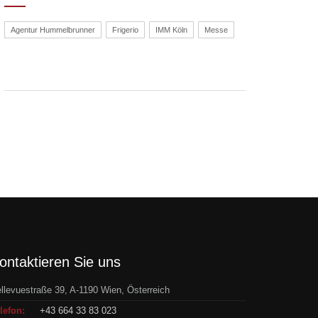
Agentur Hummelbrunner
Frigerio
IMM Köln
Messe
ontaktieren Sie uns
llevuestraße 39, A-1190 Wien, Österreich
lefon:
+43 664 33 83 023