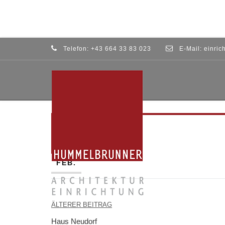
Telefon:
+43 664 33 83 023
E-Mail:
einric
#2
03
#2
FEB.
Beitragsnavigation
ÄLTERER BEITRAG
Haus Neudorf