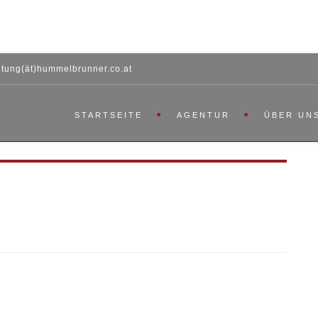
htung(ät)hummelbrunner.co.at
STARTSEITE
AGENTUR
ÜBER UN