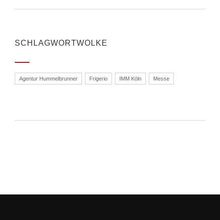
SCHLAGWORTWOLKE
Agentur Hummelbrunner
Frigerio
IMM Köln
Messe