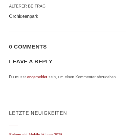
Beitragsnavigation
ÄLTERER BEITRAG
Orchideenpark
0 COMMENTS
LEAVE A REPLY
Du musst
angemeldet
sein, um einen Kommentar abzugeben.
LETZTE NEUIGKEITEN
Salone del Mobile Milano 2025