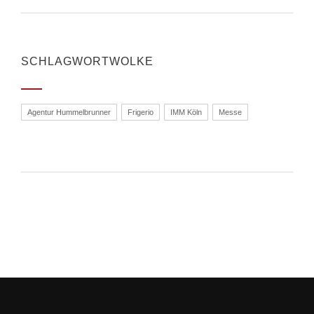
SCHLAGWORTWOLKE
Agentur Hummelbrunner
Frigerio
IMM Köln
Messe