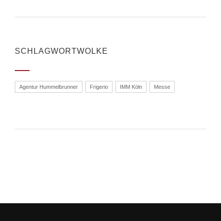
SCHLAGWORTWOLKE
Agentur Hummelbrunner
Frigerio
IMM Köln
Messe